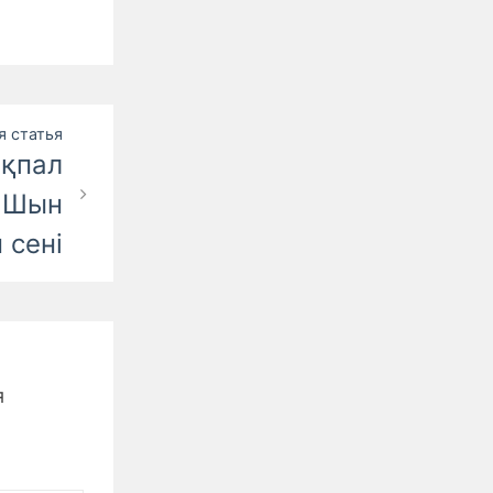
 статья
ақпал
 Шын
 сені
я