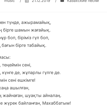
music
/
21.12.2019
/
Казахские песни
нен түнде, ажырамайық,
ің бірге шамын жағайық.
нұр боп, біріміз гүл боп,
 бағын бірге табайық.
асы:
теңеймін сені,
, күнге де, жұпарлы гүлге де.
ін сені ешкімге!
жаңа ашылған,
 жайнаған, шуақты айналаң.
е жүрек байланған, Махаббатым!