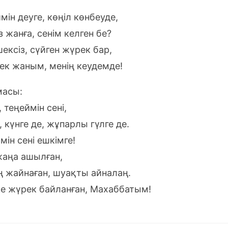
ін деуге, көңіл көнбеуде,
з жанға, сенім келген бе?
шексіз, сүйген жүрек бар,
ек жаным, менің кеудемде!
асы:
теңеймін сені,
, күнге де, жұпарлы гүлге де.
ін сені ешкімге!
жаңа ашылған,
 жайнаған, шуақты айналаң.
е жүрек байланған, Махаббатым!