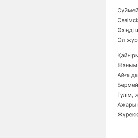
Сүймейм
Сезімсі
Өзіңді 
Ол жүр
Қайырм
Жаным, 
Айға да
Бермейм
Гүлім, 
Ажарың
Жүрекк