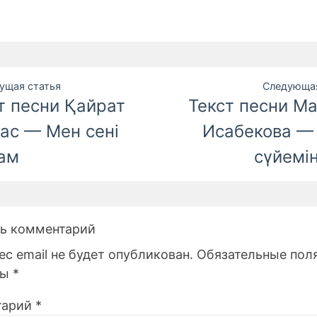
ция
ущая статья
Следующая
т песни Қайрат
Текст песни М
ас — Мен сені
Исабекова —
м
ам
сүйемін
ь комментарий
с email не будет опубликован.
Обязательные пол
ны
*
тарий
*