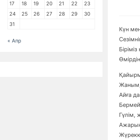
17
18
19
20
21
22
23
24
25
26
27
28
29
30
31
Күн ме
Сезімн
« Апр
Біріміз 
Өмірдің
Қайырм
Жаным, 
Айға да
Бермейм
Гүлім, 
Ажарың
Жүрекк