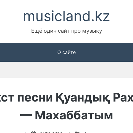
musicland.kz
Ещё один сайт про музыку
О сайте
кст песни Қуандық Ра
— Махаббатым