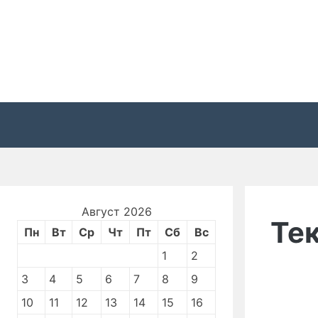
Перейти
к
содержимому
Август 2026
Те
Пн
Вт
Ср
Чт
Пт
Сб
Вс
1
2
3
4
5
6
7
8
9
10
11
12
13
14
15
16