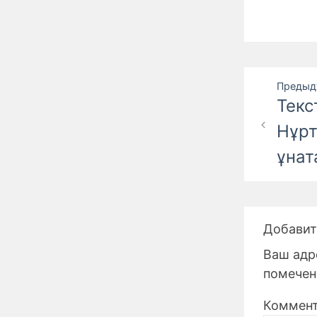
Навига
Предыд
Текс
по
Нұрт
запися
ұнат
Добавит
Ваш адре
помече
Коммен