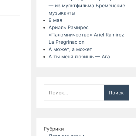
— из мультфильма Бременские
музыканты
9 мая
Ариэль Рамирес
«Паломничество» Ariel Ramirez
La Pregrinacion
А может, а может
А ты меня любишь — Ага
Найти:
Рубрики