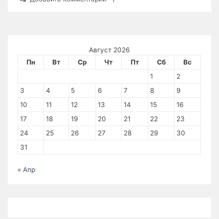
Ariel
записи
Ариэль
Ramirez
Рамирес
La
«Паломничество»
Ariel
Pregrinacion»
Август 2026
Ramirez
Пн
Вт
Ср
Чт
Пт
Сб
Вс
La
1
2
Pregrinacion
3
4
5
6
7
8
9
10
11
12
13
14
15
16
17
18
19
20
21
22
23
24
25
26
27
28
29
30
31
« Апр