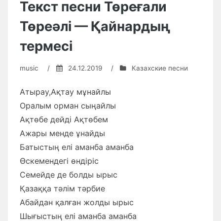
Текст песни Төреғали
Төреәлі — Қайнардың
термесі
music
/
24.12.2019
/
Казахские песни
Атырау,Ақтау мұнайлы
Оралым орман сыңайлы
Ақтөбе дейді Ақтөбем
Ажары менде ұнайды
Батыстың елі аманба аманба
Өскемендегі өндіріс
Семейде де болды ырыс
Қазаққа тəлім тəрбие
Абайдан қалған жолды ырыс
Шығыстың елі аманба аманба