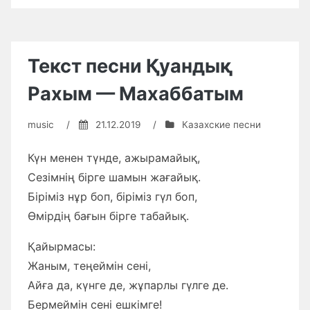
Исабекова
записи
Текст
—
песни
Шын
Мақпал
Исабекова
сүйемін
Текст песни Қуандық
—
сені»
Шын
Рахым — Махаббатым
сүйемін
сені
music
/
21.12.2019
/
Казахские песни
Күн менен түнде, ажырамайық,
Сезімнің бірге шамын жағайық.
Біріміз нұр боп, біріміз гүл боп,
Өмірдің бағын бірге табайық.
Қайырмасы:
Жаным, теңеймін сені,
Айға да, күнге де, жұпарлы гүлге де.
Бермеймін сені ешкімге!