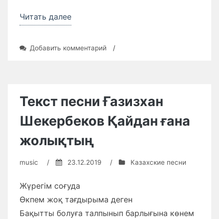
«Текст
Читать далее
песни
Төреғали
к
Добавить комментарий
/
Төреәлі
записи
Текст
—
песни
Қайнардың
Төреғали
Төреәлі
термесі»
Текст песни Ғазизхан
—
Қайнардың
Шекербеков Қайдан ғана
термесі
жолықтың
music
/
23.12.2019
/
Казахские песни
Жүрегім соғуда
Өкпем жоқ тағдырыма деген
Бақытты болуға талпынып барлығына көнем