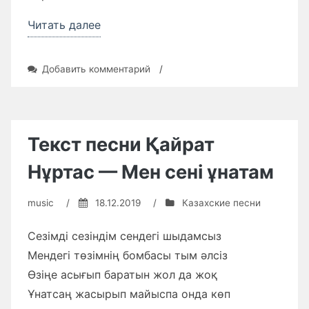
«Текст
Читать далее
песни
Қуандық
к
Добавить комментарий
/
Рахым
записи
Текст
—
песни
Махаббатым»
Қуандық
Рахым
Текст песни Қайрат
—
Махаббатым
Нұртас — Мен сені ұнатам
music
/
18.12.2019
/
Казахские песни
Сезімді сезіндім сендегі шыдамсыз
Мендегі төзімнің бомбасы тым әлсіз
Өзіңе асығып баратын жол да жоқ
Ұнатсаң жасырып майыспа онда көп