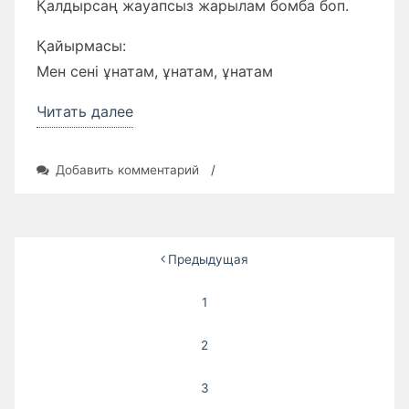
Қалдырсаң жауапсыз жарылам бомба боп.
Қайырмасы:
Мен сені ұнатам, ұнатам, ұнатам
«Текст
Читать далее
песни
Қайрат
к
Добавить комментарий
/
Нұртас
записи
Текст
—
песни
Мен
Қайрат
Пагинация
Предыдущая
Нұртас
сені
—
записей
ұнатам»
Мен
1
сені
ұнатам
2
3