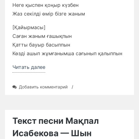
Неге қыспен қоңыр күзбен
Жаз секілді өмір бізге жаным
[Қайырмасы]
Саған жаным ғашықпын
Қатты бауыр басыппын
Көзді ашып жұмғанымша сағынып қалыппын
«Текст
Читать далее
песни
Ғазизхан
к
Добавить комментарий
/
Шекербеков
записи
Текст
Қайдан
песни
ғана
Ғазизхан
Шекербеков
жолықтың»
Текст песни Мақпал
Қайдан
ғана
Исабекова — Шын
жолықтың