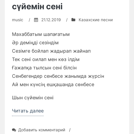
сүйемін сені
music
/
21.12.2019
/
Казахские песни
Махаббатым шапағатым
Əр деміңді сезіндім
Сезімге бойлап жадырап жайнап
Тек сені оилап мен көз ілдім
Ғажапқа тылсын сені білсін
Сенбегендер сенбесе жанымда жүрсін
Ай мен күнсің ешқашанда сөнбесе
Шын сүйемін сені
«Текст
Читать далее
песни
Мақпал
к
Добавить комментарий
/