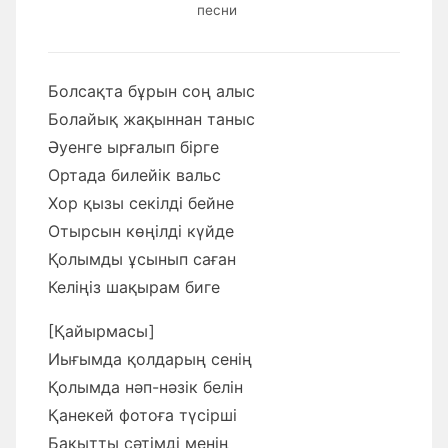
песни
Болсақта бұрын соң алыс
Болайық жақыннан таныс
Әуенге ырғалып бірге
Ортада билейік вальс
Хор қызы секілді бейне
Отырсын көңілді күйде
Қолымды ұсынып саған
Келіңіз шақырам биге
[Қайырмасы]
Иығымда қолдарың сенің
Қолымда нәп-нәзік белін
Қанекей фотоға түсірші
Бақытты сәтімді менің