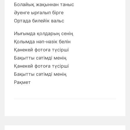
Болайық жақыннан таныс
Әуенге ырғалып бірге
Ортада билейік вальс
Иығымда қолдарың сенің
Қолымда нәп-нәзік белін
Қанекей фотоға түсірші
Бақытты сәтімді менің
Қанекей фотоға түсірші
Бақытты сәтімді менің
Рақмет