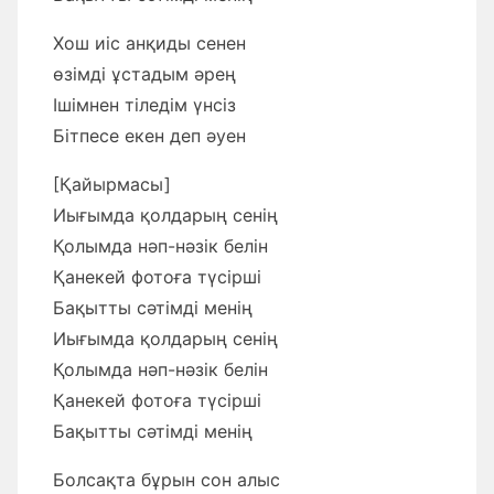
Хош иіс анқиды сенен
өзімді ұстадым әрең
Ішімнен тіледім үнсіз
Бітпесе екен деп әуен
[Қайырмасы]
Иығымда қолдарың сенің
Қолымда нәп-нәзік белін
Қанекей фотоға түсірші
Бақытты сәтімді менің
Иығымда қолдарың сенің
Қолымда нәп-нәзік белін
Қанекей фотоға түсірші
Бақытты сәтімді менің
Болсақта бұрын сон алыс