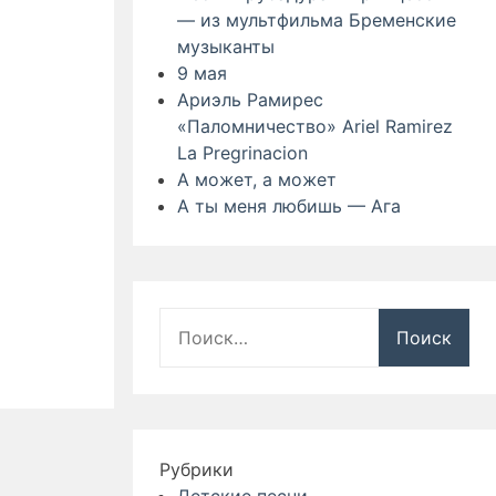
— из мультфильма Бременские
музыканты
9 мая
Ариэль Рамирес
«Паломничество» Ariel Ramirez
La Pregrinacion
А может, а может
А ты меня любишь — Ага
Найти:
Рубрики