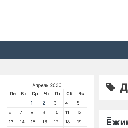
Перейти
к
содержимому
Д
Апрель 2026
Пн
Вт
Ср
Чт
Пт
Сб
Вс
1
2
3
4
5
6
7
8
9
10
11
12
Ёжи
13
14
15
16
17
18
19