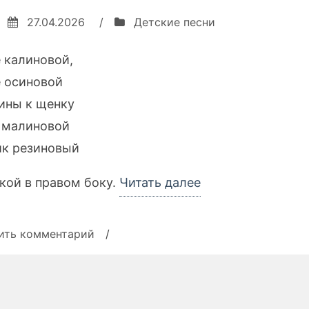
27.04.2026
/
Детские песни
 калиновой,
 осиновой
ины к щенку
 малиновой
к резиновый
«Ёжик
кой в правом боку.
Читать далее
резиновый»
к
ить комментарий
/
записи
Ёжик
резиновый