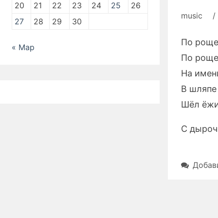
20
21
22
23
24
25
26
music
/
27
28
29
30
По роще
« Мар
По роще
На имен
В шляпе
Шёл ёжи
С дыроч
Добав