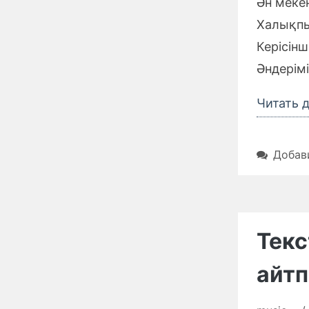
Ән меке
Халықпы
Керісін
Әндерім
Читать 
Добав
Текс
айтп