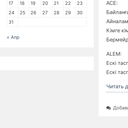
ACE:
17
18
19
20
21
22
23
Байланға
24
25
26
27
28
29
30
Айналам
31
Кімге кі
« Апр
Бермейд
ALEM:
Ескі тас
Ескі тас
Читать 
Добав