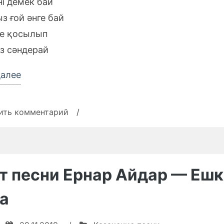
ні демек бай
з ғой әнге бай
ше қосылып
із сәндерай
«Текст
далее
песни
Нұржан
к
ить комментарий
/
Керменбаев
записи
Текст
Қазақтың
песни
баласы»
Нұржан
т песни Ернар Айдар — Ешк
Керменбаев
Қазақтың
а
баласы