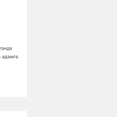
ғанда
р адамға