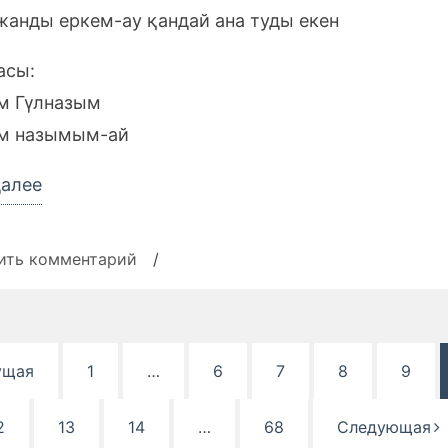
жанды еркем-ау қандай ана туды екен
асы:
м Гүлназым
м назымым-ай
«Текст
далее
песни
Нұрболат
к
ить комментарий
/
Абдуллин
записи
Текст
—
песни
Гүлназым»
Нұрболат
ция
ущая
1
…
6
7
8
9
Абдуллин
й
—
Гүлназым
2
13
14
…
68
Следующая