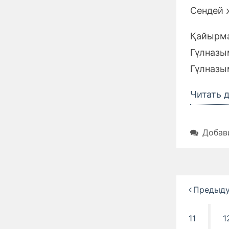
Сендей 
Қайырм
Гүлназы
Гүлназы
Читать 
Добав
Пагина
Предыд
записе
11
1