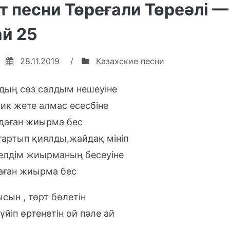
т песни Төреғали Төреәлі —
айтпа»
Айдар
—
й 25
Ешкімге
айтпа
28.11.2019
/
Казахские песни
дың сөз салдым нешеуіне
ик жете алмас есесбіне
даған жиырма бес
тартып қиялды,жайдақ мініп
елдім жиырманың бесеуіне
аған жиырма бес
сын , төрт бөлетін
йіп өртенетін ой пәле ай