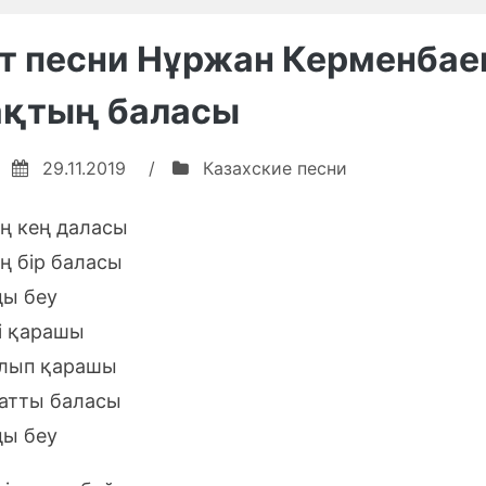
песни
Yeski
Ninety
т песни Нұржан Керменбае
Taspa
One
—
Bii’
ақтың баласы
Yeski
(Ескі
Taspa
таспа
Bii’
29.11.2019
/
Казахские песни
(Ескі
биі)»
таспа
ң кең даласы
биі)
ң бір баласы
ды беу
рі қарашы
алып қарашы
атты баласы
ды беу