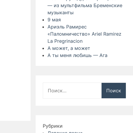
— из мультфильма Бременские
музыканты
9 мая
Ариэль Рамирес
«Паломничество» Ariel Ramirez
La Pregrinacion
А может, а может
А ты меня любишь — Ага
Найти:
Рубрики