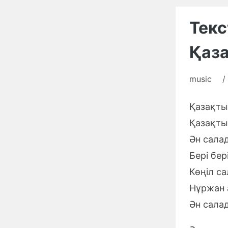
Текс
Қаз
music
/
Қазақты
Қазақты
Ән сала
Бері бе
Көңіл с
Нұржан 
Ән сала