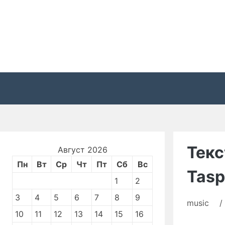
Перейти
к
содержимому
Текс
Август 2026
Пн
Вт
Ср
Чт
Пт
Сб
Вс
Taspa
1
2
3
4
5
6
7
8
9
music
/
10
11
12
13
14
15
16