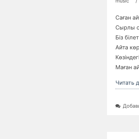
music
/
Саған а
Сырлы с
Біз біле
Айта кө
Көзінде
Маған а
Читать 
Добав