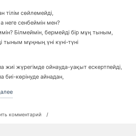
н тілім сөйлемейді,
а неге сенбеймін мен?
ммін? Білмеймін, бермейді бір мұң тыным,
і тыным мұңның үні күні-түні
па жиі жүрегімде ойнауда-уақыт ескертпейді,
па биі-көрінуде айнадан,
«Текст
далее
песни
Ninety
к
ить комментарий
/
One
записи
Текст
—