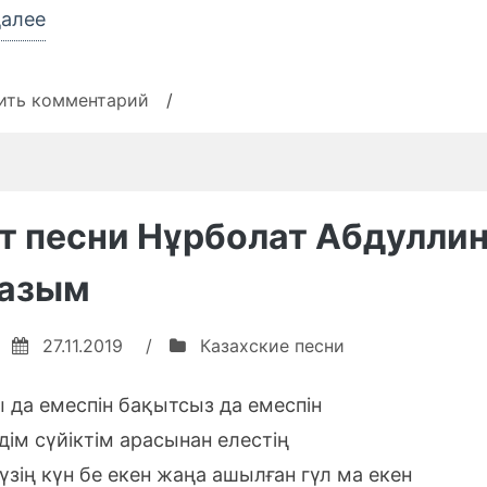
«Текст
далее
песни
Төреғали
к
ить комментарий
/
Төреәлі
записи
Текст
—
песни
Айxай
Төреғали
т песни Нұрболат Абдулли
25»
Төреәлі
—
назым
Айxай
25
27.11.2019
/
Казахские песни
 да емеспін бақытсыз да емеспін
дім сүйіктім арасынан елестің
зің күн бе екен жаңа ашылған гүл ма екен