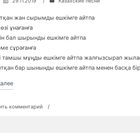
29.11.2019
/
Казахские песни
йтқан жан сырымды ешкімге айтпа
өзі ұнағанға
тін бал шырынды ешкімге айтпа
рме сұрағанға
гі тамшы мұңды ешкімге айтпа жалғызсырап жыла
йтқан бар шынынды ешкімге айтпа менен басқа бі
«Текст
далее
песни
Ернар
к
ить комментарий
/
Айдар
записи
Текст
—
песни
Ешкімге
Ернар