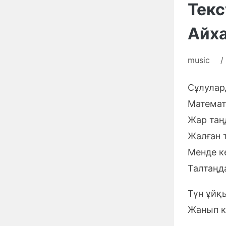
Текс
Айxа
music
/
Сұлулар
Математ
Жар таң
Жалған 
Менде к
Талтаңд
Түн ұйқы
Жанып кү