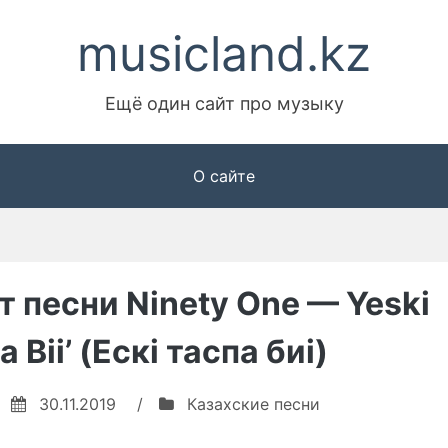
musicland.kz
Ещё один сайт про музыку
О сайте
т песни Ninety One — Yeski
 Bii’ (Ескі таспа биі)
30.11.2019
/
Казахские песни