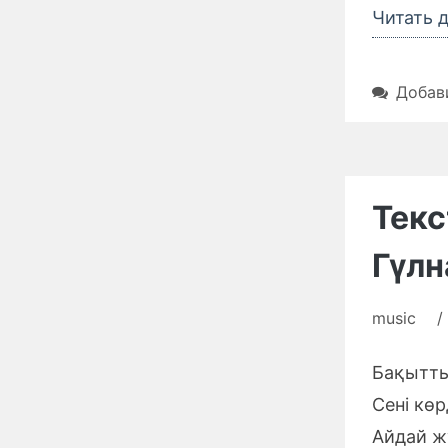
Читать 
Добав
Текс
Гүл
music
/
Бақытты
Сені көр
Айдай жү